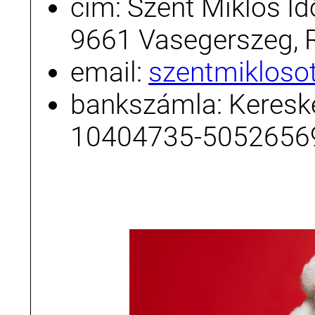
cím: Szent Miklós Id
9661 Vasegerszeg, 
email:
szentmiklos
bankszámla: Kereske
10404735-5052656